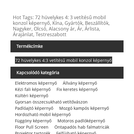
Hot Tags: 72 hüvelykes 4: 3 vetítésű mobil
konzol képernyő, Kína, Gyártók, Beszállítók,
Nagyker, Olcsó, Alacsony ár, Ár, Árlista,
Árajánlat, Testreszabott
Termékcímke
72 hüvelykes 4:3 vetítésű mobil konzol képernyő
Kapcsolódó kategória
Elektromos képernyő
Állvány képernyő
Kézi fali képernyő
Fix keretes képernyő
Kültéri képernyő
Gyorsan összecsukható vetítővászon
Padlóajtó képernyő
Mozgó kampós képernyő
Hordozható mobil képernyő
Függöny képernyő
Motoros padlóképernyő
Floor Pull Screen
Öntapadós hab falmatricák
Projektor tartozék
Felfújható képernyő