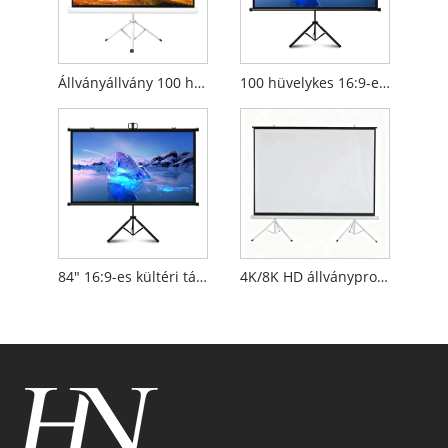
Állványállvány 100 hüvelykes 4K HD 16:9 mobil projektor képernyő
100 hüvelykes 16:9-es hordozható állvány vetítővászon
84" 16:9-es kültéri támasztóképernyő
4K/8K HD állványprojektor képernyő