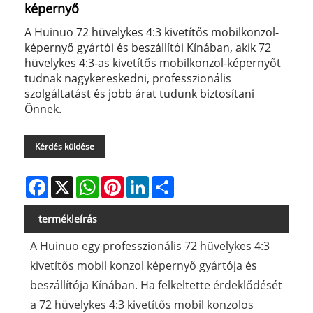
képernyő
A Huinuo 72 hüvelykes 4:3 kivetítős mobilkonzol-
képernyő gyártói és beszállítói Kínában, akik 72
hüvelykes 4:3-as kivetítős mobilkonzol-képernyőt
tudnak nagykereskedni, professzionális
szolgáltatást és jobb árat tudunk biztosítani
Önnek.
Kérdés küldése
Facebook
X
WhatsApp
Pinterest
LinkedIn
Share
termékleírás
A Huinuo egy professzionális 72 hüvelykes 4:3
kivetítős mobil konzol képernyő gyártója és
beszállítója Kínában. Ha felkeltette érdeklődését
a 72 hüvelykes 4:3 kivetítős mobil konzolos