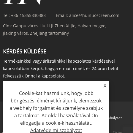
Tel:
+86-15355830388
Email:
alice@huinuoscreen.com
Cím:
Ganpu város Liu Li Ji Zhen Xi Jie, Haiyan megye,
Jiaxing város, Zhejiang tartomány
KÉRDÉS KÜLDÉSE
Termékeinkkel vagy árlistáinkkal kapcsolatos kérdéseivel
kapcsolatban kérjük, hagyja e-mail-címét, és 24 órán belül
felvesszük Önnel a kapcsolatot.
X
ÉRDEKLŐDJ MOST
Cookie-kat használunk, hogy jobb
böngészési élményt kínáljunk, elemezzük
a webhely forgalmát és személyre szabjuk
a tartalmat. Az oldal használatával Ön
Links
Sitemap
RSS
XML
Adatvédelmi szabályzat
elfogadja a cookie-k használatát.
Adatvédelmi szabályzat