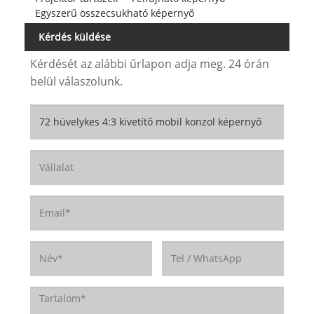
Egyszerű összecsukható képernyő
Kérdés küldése
Kérdését az alábbi űrlapon adja meg. 24 órán
belül válaszolunk.