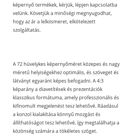
képernyő termékek, kérjük, lépjen kapcsolatba
velünk. Követjük a minőségi megnyugodhat,
hogy az ár a lelkiismeret, elkötelezett
szolgáltatás.
A 72 hüvelykes képernyőméret közepes és nagy
méretű helyiségekhez optimális, és szöveget és
látványt egyaránt képes befogadni. A 4:3
képarány a diavetítések és prezentációk
klasszikus formátuma, amely professzionális és
kifinomult megjelenést tesz lehetővé. Ráadásul
a konzol kialakítása könnyű mozgást és
állíthatóságot tesz lehetővé, így megtalálhatja a
közönség számára a tökéletes szöget.