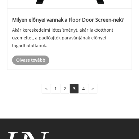
Milyen előnyei vannak a Floor Door Screen-nek?
Akár kereskedelmi létesítményt, akár lakóotthont
üzemeltet, a padlóajtók paravánjának előnyei
tagadhatatlanok.
Olvass tovább
<
1
2
3
4
>