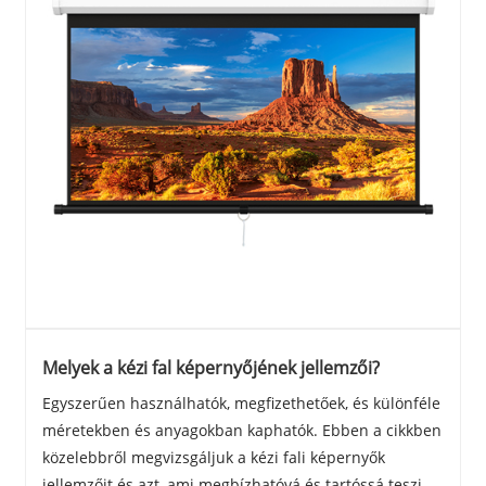
Melyek a kézi fal képernyőjének jellemzői?
Egyszerűen használhatók, megfizethetőek, és különféle
méretekben és anyagokban kaphatók. Ebben a cikkben
közelebbről megvizsgáljuk a kézi fali képernyők
jellemzőit és azt, ami megbízhatóvá és tartóssá teszi