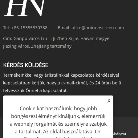
Tel:
+86-15355830388
Email:
alice@huinuoscreen.com
Cím:
Ganpu város Liu Li Ji Zhen Xi Jie, Haiyan megye,
Jiaxing város, Zhejiang tartomány
KÉRDÉS KÜLDÉSE
Termékeinkkel vagy árlistáinkkal kapcsolatos kérdéseivel
kapcsolatban kérjük, hagyja e-mail-címét, és 24 órán belül
felvesszük Önnel a kapcsolatot.
X
ÉRDEKLŐDJ MOST
Cookie-kat használunk, hogy jobb
böngészési élményt kínáljunk, elemezzük
a webhely forgalmát és személyre szabjuk
a tartalmat. Az oldal használatával Ön
Links
Sitemap
RSS
XML
Adatvédelmi szabályzat